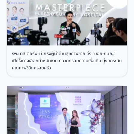
ล
า
ะ
ไ
อ
ด้
า
ไ
ก
ห
า
ม
ร
ก
ที่
รพ.มาสเตอร์พีช ปักธงผู้นำด้านสุขภาพชาย ดึง “บอย-ภิษณุ”
า
ค
เปิดใจทางเลือกทำหมันชาย ทลายกรอบความเชื่อเดิม มุ่งยกระดับ
ร
ว
คุณภาพชีวิตครอบครัว
ใ
ร
ช้
พ
ย
บ
า
แ
อ
พ
ย่
ท
า
ย์
ง
ป
ล