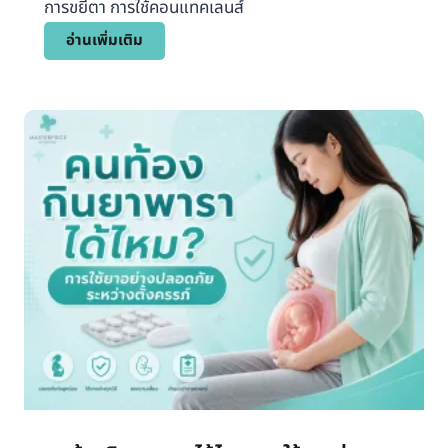
การขยี้ตา การใช้คอนแทคเลนส์
า
เ
ต
อ่านเพิ่มเติม
ห
า
ตุ
แ
ที่
ด
เ
ง
ป็
ข้
น
า
ไ
ง
ป
เ
ไ
ดี
ด้
ย
แ
ว
ล
เ
ะ
กิ
แ
ด
น
จ
ว
า
ท
ก