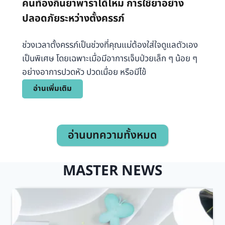
คนท้องกินยาพาราได้ไหม การใช้ยาอย่าง
า
อ
ปลอดภัยระหว่างตั้งครรภ์
ง
ะ
ดู
ไ
แ
ช่วงเวลาตั้งครรภ์เป็นช่วงที่คุณแม่ต้องใส่ใจดูแลตัวเอง
ร
ล
เป็นพิเศษ โดยเฉพาะเมื่อมีอาการเจ็บป่วยเล็ก ๆ น้อย ๆ
รู้
เ
อย่างอาการปวดหัว ปวดเมื่อย หรือมีไข้
ทั
บื้
น
ค
อ่านเพิ่มเติม
อ
ส
น
ง
า
ท้
ต้
เ
อ
น
ห
อ่านบทความทั้งหมด
ง
ตุ
กิ
วิ
น
MASTER NEWS
ธี
ย
ดู
า
แ
พ
ล
า
แ
ร