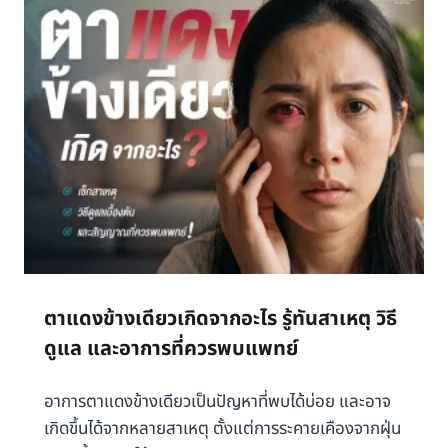
เ
จ็
บ
ใ
ต้
ซี่
โ
ค
ร
ง
ซ้
า
ย
ตาแดงข้างเดียวเกิดจากอะไร รู้ทันสาเหตุ วิธี
ผู้
ดูแล และอาการที่ควรพบแพทย์
ห
ญิ
อาการตาแดงข้างเดียวเป็นปัญหาที่พบได้บ่อย และอาจ
ง
เกิดขึ้นได้จากหลายสาเหตุ ตั้งแต่การระคายเคืองจากฝุ่น
ส