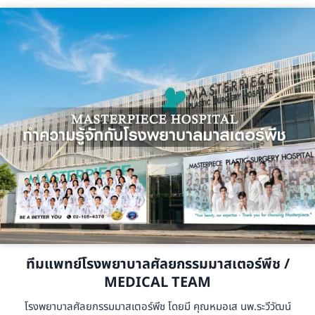
ทีมแพทย์โรงพยาบาลศัลยกรรมมาสเตอร์พีช /
MEDICAL TEAM
โรงพยาบาลศัลยกรรมมาสเตอร์พีช โดยมี คุณหมอเส นพ.ระวีวัฒน์