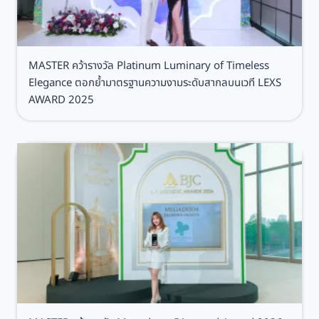
อ
ด
ภั
MASTER คว้ารางวัล Platinum Luminary of Timeless
ย
Elegance ตอกย้ำมาตรฐานความงามระดับสากลบนเวที LEXS
ร
AWARD 2025
ะ
ห
ว่
า
ง
ตั้
ง
ค
ร
ร
ภ์