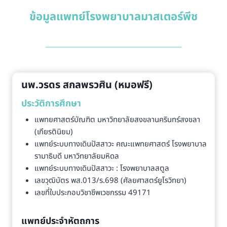
ข้อมูลแพทย์โรงพยาบาลมาสเตอร์พีช
นพ.วรดร สกลพรวศิน (หมอฟรี)
ประวัติการศึกษา
แพทยศาสตร์บัณฑิต มหาวิทยาลัยสงขลานครินทร์สงขลา
(เกียรตินิยม)
แพทย์ระบบทางเดินปัสสาวะ คณะแพทยศาสตร์ โรงพยาบาล
รามาธิบดี มหาวิทยาลัยมหิดล
แพทย์ระบบทางเดินปัสสาวะ : โรงพยาบาลสตูล
เลขวุฒิบัตร พส.013/ร.698 (ศัลยศาสตร์ยูโรวิทยา)
เลขที่ใบประกอบวิชาชีพเวชกรรม 49171
แพทย์ประจำหัตถการ