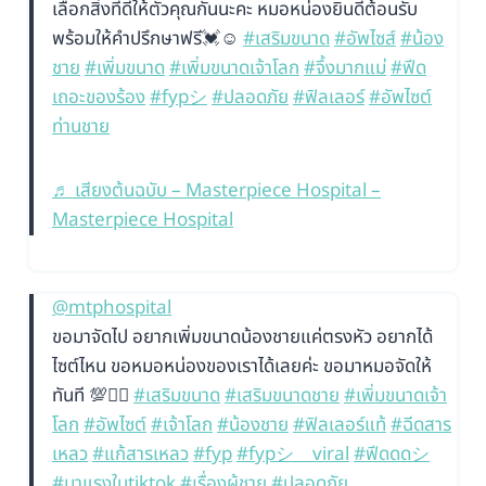
เลือกสิ่งที่ดีให้ตัวคุณกันนะคะ หมอหน่องยินดีต้อนรับ
พร้อมให้คำปรึกษาฟรี💓☺️
#เสริมขนาด
#อัพไซส์
#น้อง
ชาย
#เพิ่มขนาด
#เพิ่มขนาดเจ้าโลก
#จึ้งมากแม่
#ฟีด
เถอะของร้อง
#fypシ
#ปลอดภัย
#ฟิลเลอร์
#อัพไซต์
ท่านชาย
♬ เสียงต้นฉบับ – Masterpiece Hospital –
Masterpiece Hospital
@mtphospital
ขอมาจัดไป อยากเพิ่มขนาดน้องชายแค่ตรงหัว อยากได้
ไซต์ไหน ขอหมอหน่องของเราได้เลยค่ะ ขอมาหมอจัดให้
ทันที 💯❤️‍🔥
#เสริมขนาด
#เสริมขนาดชาย
#เพิ่มขนาดเจ้า
โลก
#อัพไซต์
#เจ้าโลก
#น้องชาย
#ฟิลเลอร์แท้
#ฉีดสาร
เหลว
#แก้สารเหลว
#fyp
#fypシ゚viral
#ฟีดดดシ
#มาแรงในtiktok
#เรื่องผู้ชาย
#ปลอดภัย