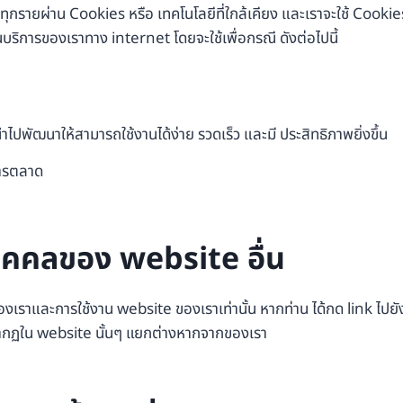
มทุกรายผ่าน Cookies หรือ เทคโนโลยีที่ใกล้เคียง และเราจะใช้ Cooki
ริการของเราทาง internet โดยจะใช้เพื่อกรณี ดังต่อไปนี้
ปพัฒนาให้สามารถใช้งานได้ง่าย รวดเร็ว และมี ประสิทธิภาพยิ่งขึ้น
งการตลาด
ุคคลของ website อื่น
องเราและการใช้งาน website ของเราเท่านั้น หากท่าน ได้กด link ไปย
รากฏใน website นั้นๆ แยกต่างหากจากของเรา