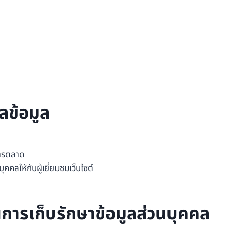
ลข้อมูล
งการตลาด
คลใหักับผู้เยี่ยมชมเว็บไซต์
การเก็บรักษาข้อมูลส่วนบุคคล