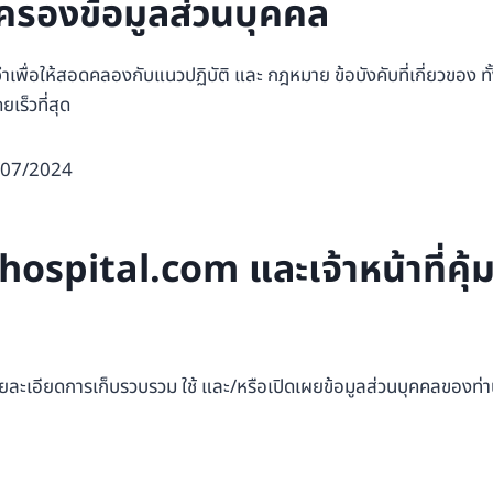
ครองข้อมูลส่วนบุคคล
่อให้สอดคลองกับแนวปฏิบัติ และ กฎหมาย ข้อบังคับที่เกี่ยวของ ทั้
ร็วที่สุด
08/07/2024
ospital.com และเจ้าหน้าที่คุ้ม
ยละเอียดการเก็บรวบรวม ใช้ และ/หรือเปิดเผยข้อมูลส่วนบุคคลของท่า