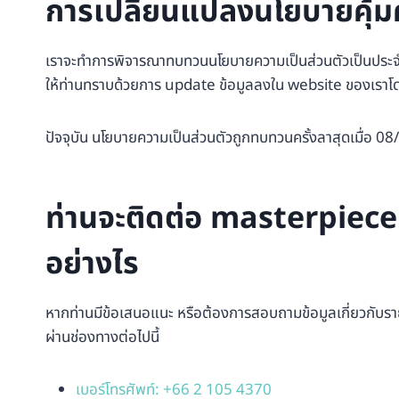
การเปลี่ยนแปลงนโยบายคุ้ม
เราจะทำการพิจารณาทบทวนนโยบายความเป็นส่วนตัวเป็นประจำเพื
ให้ท่านทราบด้วยการ update ข้อมูลลงใน website ของเราโดยเ
ปัจจุบัน นโยบายความเป็นส่วนตัวถูกทบทวนครั้งลาสุดเมื่อ 
ท่านจะติดต่อ masterpieceh
อย่างไร
หากท่านมีข้อเสนอแนะ หรือต้องการสอบถามข้อมูลเกี่ยวกับรา
ผ่านช่องทางต่อไปนี้
เบอร์โทรศัพท์: +66 2 105 4370