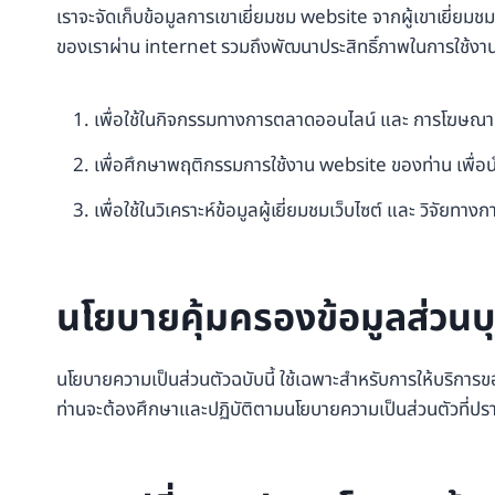
เราจะจัดเก็บข้อมูลการเขาเยี่ยมชม website จากผู้เขาเยี่ยมช
ของเราผ่าน internet รวมถึงพัฒนาประสิทธิ์ภาพในการใช้งานบ
เพื่อใช้ในกิจกรรมทางการตลาดออนไลน์ และ การโฆษณา
เพื่อศึกษาพฤติกรรมการใช้งาน website ของท่าน เพื่อนำไ
เพื่อใช้ในวิเคราะห์ข้อมูลผู้เยี่ยมชมเว็บไซต์ และ วิจัยทา
นโยบายคุ้มครองข้อมูลส่วนบ
นโยบายความเป็นส่วนตัวฉบับนี้ ใช้เฉพาะสำหรับการให้บริการข
ท่านจะต้องศึกษาและปฏิบัติตามนโยบายความเป็นส่วนตัวที่ป