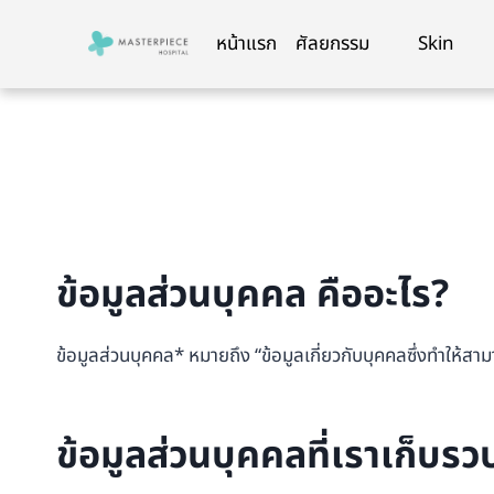
Skip
to
หน้าแรก
ศัลยกรรม
Skin
content
ข้อมูลส่วนบุคคล คืออะไร?
ข้อมูลส่วนบุคคล* หมายถึง “ข้อมูลเกี่ยวกับบุคคลซึ่งทำให้สา
ข้อมูลส่วนบุคคลที่เราเก็บร