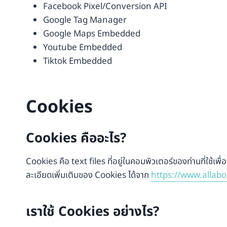
Facebook Pixel/Conversion API
Google Tag Manager
Google Maps Embedded
Youtube Embedded
Tiktok Embedded
Cookies
Cookies คืออะไร?
Cookies คือ text files ที่อยู่ในคอมพิวเตอร์ของท่านที่ใช้
ละเอียดเพิ่มเติมของ Cookies ได้จาก
https://www.allabo
เราใช้ Cookies อย่างไร?