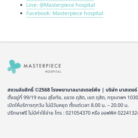
Line: @Masterpiece hospital
Facebook: Masterpiece hospital
สงวนลิขสิทธิ์ ©2568 โรงพยาบาลมาสเตอร์พีช | บริษัท มาสเตอร์
ตั้งอยู่ที่ 99/19 ถนน สุโขทัย, แขวง ดุสิต, เขต ดุสิต, กรุงเทพฯ 103
เปิดให้บริการทุกวัน ไม่มีวันหยุด ตั้งแต่เวลา 8.00 น. – 20.00 น.
ปรึกษาฟรี ไม่มีค่าใช้จ่าย โทร : 021054370 หรือ ออฟฟิศ 022413