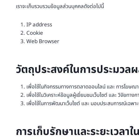
เราจะเก็บรวบรวมข้อมูลส่วนบุคคลดังต่อไปนี้
IP address
Cookie
Web Browser
วัตถุประสงค์ในการประมวลผ
เพื่อใช้ในกิจกรรมทางการตลาดออนไลน์ และ การโฆษณา
เพื่อใช้ในวิเคราะห์ข้อมูลผู้เยี่ยมชมเว็บไซต์ และ วิจัยทา
เพื่อใช้ในการพัฒนาเว็บไซต์ และ มอบประสบการณ์เฉพาะบุค
การเก็บรักษาและระยะเวลาใน