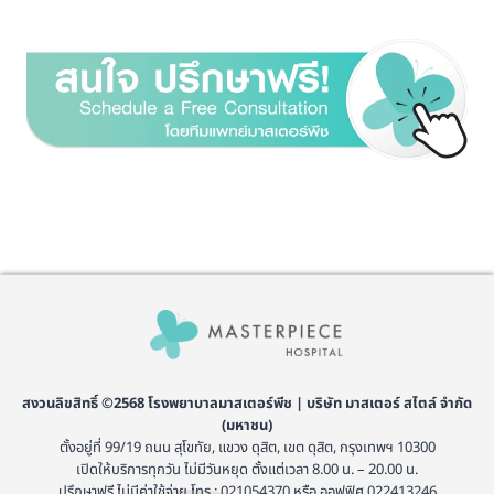
สงวนลิขสิทธิ์ ©2568 โรงพยาบาลมาสเตอร์พีช | บริษัท มาสเตอร์ สไตล์ จำกัด
(มหาชน)
ตั้งอยู่ที่ 99/19 ถนน สุโขทัย, แขวง ดุสิต, เขต ดุสิต, กรุงเทพฯ 10300
เปิดให้บริการทุกวัน ไม่มีวันหยุด ตั้งแต่เวลา 8.00 น. – 20.00 น.
ปรึกษาฟรี ไม่มีค่าใช้จ่าย โทร : 021054370 หรือ ออฟฟิศ 022413246