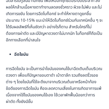
ฉีดสารโบทูลินัม ท็อกซิน เพื่อให้ออกฤทธิ์ต่อระบบประสาท ส่ง
ผลให้กล้ามเนื้อหางตาทำงานลดลงชั่วคราว ผิวจะไม่พับ และไม่
เกิดการขยับ โดยการฉีดโบท็อกซ์ จะทำให้หางตาดูยกขึ้น
ประมาณ 10-15% แนะนำให้ฉีดโบท็อกซ์ร่วมกับเทคนิคอื่น ๆ จะ
ได้รับผลลัพธ์ที่เห็นชัดกว่า อย่างไรก็ตาม สำหรับใครที่ไม่
ต้องการผ่าตัด และมีปัญหาดวงตาไม่มากนัก โบท็อกซ์ก็ถือเป็น
อีกทางเลือกที่น่าสนใจ
ฉีดไขมัน
การฉีดไขมัน จะเป็นการนำไขมันของคนไข้มาฉีดเติมเต็มบริเวณ
ดวงตา เพื่อแก้ปัญหาขอบตาดำ เบ้าตาลึก รวมถึงลดริ้วรอย
ต่าง ๆ โดยไขมันที่ใช้จะดึงมาจากบริเวณต้นขาหรือหน้าท้อง
ข้อดีของการฉีดไขมัน คือจะลดความเสี่ยงในการเกิดอาการแพ้
เนื่องจากใช้ไขมันของคนไข้เอง ใช้เวลาพักฟื้นน้อยกว่าการ
ผ่าตัด ทั้งยังมีขั้น