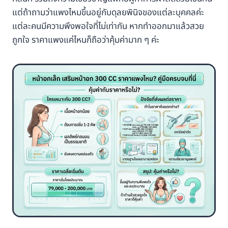
แต่ถ้าถามว่าแพงไหมขึ้นอยู่กับดุลยพินิจของแต่ละบุคคลค่ะ
แต่ละคนมีความพึงพอใจที่ไม่เท่ากัน หากทำออกมาแล้วสวย
ถูกใจ ราคาแพงแค่ไหนก็ถือว่าคุ้มค่ามาก ๆ ค่ะ