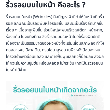
ริ้วรอยบนใบหน้า คืออะไร ?
ริ้วรอยบนใบหน้า (Wrinkles) คือปัญหาผิวที่ทำให้ใบหน้าเกิดริ้ว
รอย ลักษณะเป็นรอยพับหรือรอยย่น และจะเป็นร่องลึกมากขึ้น
เรื่อย ๆ เมื่ออายุเพิ่มขึ้น ส่วนใหญ่จะพบบริเวณใต้ตา, หน้าผาก,
ร่องแก้ม ไปจนถึงที่คอ ซึ่งริ้วรอยบนใบหน้าไม่ใช่เรื่องผิดปกติ
เนื่องจากเป็นธรรมชาติของผิวหนังที่จะเริ่มเสื่อมสภาพลง ทำให้
คอลลาเจน, อีลาสติน, กรดไฮยาลูรอน ในผิวหนังน้อยลง จน
โครงสร้างผิวอ่อนแอลง และการฟื้นฟูเซลล์ผิวก็น้อยลง ส่งผล
ให้ผิวเสียความชุ่มชื้น หย่อนคล้อย ไม่กระชับ เกิดเป็นริ้วรอยบน
ใบหน้าได้ง่าย