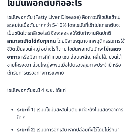
ไขมันพอกตับคืออะไร
ไขมันพอกตับ (Fatty Liver Disease) คือภาวะที่ไขมันเข้าไป
สะสมในเนื้อตับมากกว่า 5-10% โดยไขมันที่เข้าไปแทรกตับจะ
เป็นชนิดไตรกลีเซอไรด์ ซึ่งจะส่งผลให้ตับทำงานผิดปกติ
สามารถเกิดได้กับทุกคน
โดยมีสาเหตุมาจากพฤติกรรมการใช้
ชีวิตเป็นส่วนใหญ่ อย่างไรก็ตาม ไขมันพอกตับมักจะ
ไม่แสดง
อาการ
หรือมีอาการที่กำกวม เช่น อ่อนเพลีย, คลื่นไส้, ปวดใต้
ชายโครงขวา ส่วนใหญ่จะพบเมื่อไปตรวจสุขภาพประจำปี หรือ
เข้ารับการตรวจทางการแพทย์
ไขมันพอกตับจะมี 4 ระยะ ได้แก่
ระยะที่ 1:
เริ่มมีไขมันสะสมในตับ แต่จะยังไม่แสดงอาการ
ใด ๆ
ระยะที่ 2:
เริ่มมีการอักเสบ หากปล่อยทิ้งไว้โดยไม่รักษา