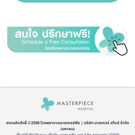
สงวนลิขสิทธิ์ ©2568 โรงพยาบาลมาสเตอร์พีช | บริษัท มาสเตอร์ สไตล์ จำกัด
(มหาชน)