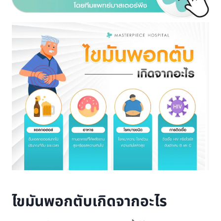
ไขมันพอกตับเกิดจากอะไร