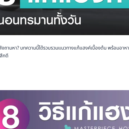
กำลังถามหา? บทความนี้ได้รวบรวมแนวทางแก้แฮงค์เบื้องต้น พร้อมอาหาร
สึกดี