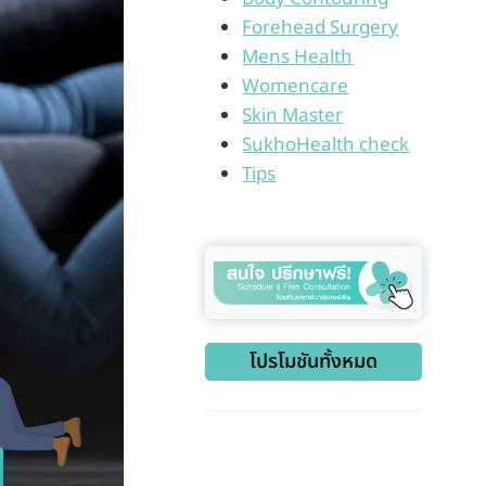
Forehead Surgery
Mens Health
Womencare
Skin Master
SukhoHealth check
Tips
โปรโมชันทั้งหมด