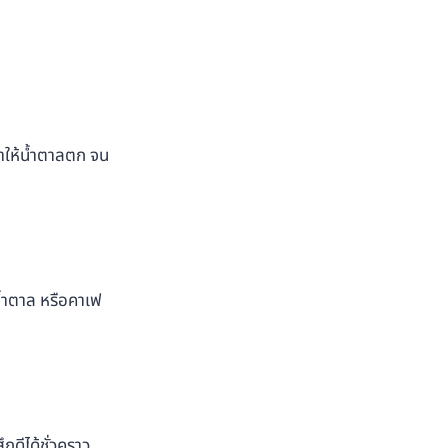
ำให้น้ำตาลตก จน
ีน้ำตาล หรือคาเฟ
กดีได้ชั่วคราว