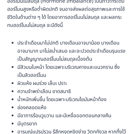
ฮอร์โมนไม่สมดุล (Hormone Imbalance) เป็นภาวะที่ระดับ
ฮอร์โมนสูงหรือต่ำผิดปกติ จนอาจส่งผลต่อสุขภาพและการใช้
ชีวิตในด้านต่าง ๆ ได้ โดยอาการฮอร์โมนไม่สมดุล และผลกระ
ทบฮอร์โมนไม่สมดุล จะมีดังนี้
ประจำเดือนมาไม่ปกติ บางเดือนอาจมาน้อย บางเดือน
อาจมามาก มาไม่สม่ำเสมอ และจะปวดประจำเดือนรุนแรง
เป็นสัญญาณฮอร์โมนไม่สมดุลเบื้องต้น
มีสิวบนใบหน้า โดยเฉพาะบริเวณคางและแนวกราม ซึ่ง
เป็นสิวฮอร์โมน
ผิวแห้ง ผมร่วง เล็บเ ปราะ
ความจำพร่าเลือน ขาดสมาธิ
น้ำหนักเพิ่มขึ้น โดยเฉพาะบริเวณไขมันหน้าท้อง
ช่องคลอดแห้ง
มีอาการร้อนวูบวาบ และมีเหงื่อออกตอนกลางคืน
มีบุตรยาก
อารมณ์แปรปรวน รู้สึกหงุดหงิดง่าย วิตกกังวล หากทิ้งไว้