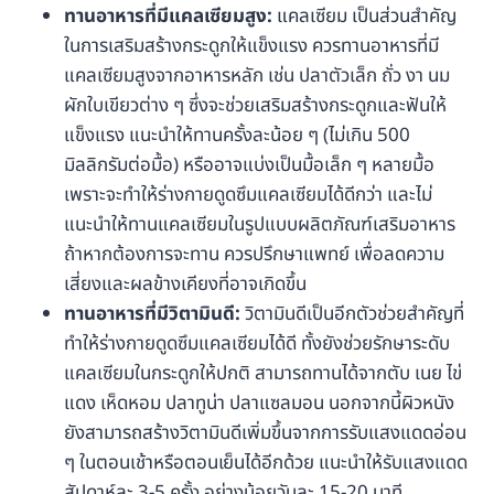
ทานอาหารที่มีแคลเซียมสูง:
แคลเซียม เป็นส่วนสำคัญ
ในการเสริมสร้างกระดูกให้แข็งแรง ควรทานอาหารที่มี
แคลเซียมสูงจากอาหารหลัก เช่น ปลาตัวเล็ก ถั่ว งา นม
ผักใบเขียวต่าง ๆ ซึ่งจะช่วยเสริมสร้างกระดูกและฟันให้
แข็งแรง แนะนำให้ทานครั้งละน้อย ๆ (ไม่เกิน 500
มิลลิกรัมต่อมื้อ) หรืออาจแบ่งเป็นมื้อเล็ก ๆ หลายมื้อ
เพราะจะทำให้ร่างกายดูดซึมแคลเซียมได้ดีกว่า และไม่
แนะนำให้ทานแคลเซียมในรูปแบบผลิตภัณฑ์เสริมอาหาร
ถ้าหากต้องการจะทาน ควรปรึกษาแพทย์ เพื่อลดความ
เสี่ยงและผลข้างเคียงที่อาจเกิดขึ้น
ทานอาหารที่มีวิตามินดี:
วิตามินดีเป็นอีกตัวช่วยสำคัญที่
ทำให้ร่างกายดูดซึมแคลเซียมได้ดี ทั้งยังช่วยรักษาระดับ
แคลเซียมในกระดูกให้ปกติ สามารถทานได้จากตับ เนย ไข่
แดง เห็ดหอม ปลาทูน่า ปลาแซลมอน นอกจากนี้ผิวหนัง
ยังสามารถสร้างวิตามินดีเพิ่มขึ้นจากการรับแสงแดดอ่อน
ๆ ในตอนเช้าหรือตอนเย็นได้อีกด้วย แนะนำให้รับแสงแดด
สัปดาห์ละ 3-5 ครั้ง อย่างน้อยวันละ 15-20 นาที