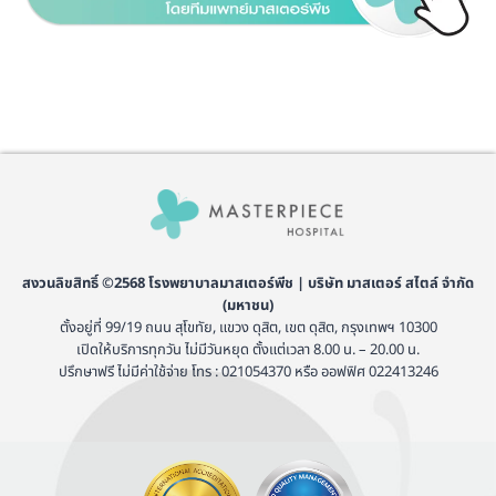
สงวนลิขสิทธิ์ ©2568 โรงพยาบาลมาสเตอร์พีช | บริษัท มาสเตอร์ สไตล์ จำกัด
(มหาชน)
ตั้งอยู่ที่ 99/19 ถนน สุโขทัย, แขวง ดุสิต, เขต ดุสิต, กรุงเทพฯ 10300
เปิดให้บริการทุกวัน ไม่มีวันหยุด ตั้งแต่เวลา 8.00 น. – 20.00 น.
ปรึกษาฟรี ไม่มีค่าใช้จ่าย โทร : 021054370 หรือ ออฟฟิศ 022413246