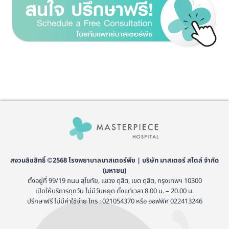
สงวนลิขสิทธิ์ ©2568 โรงพยาบาลมาสเตอร์พีช | บริษัท มาสเตอร์ สไตล์ จำกัด
(มหาชน)
ตั้งอยู่ที่ 99/19 ถนน สุโขทัย, แขวง ดุสิต, เขต ดุสิต, กรุงเทพฯ 10300
เปิดให้บริการทุกวัน ไม่มีวันหยุด ตั้งแต่เวลา 8.00 น. – 20.00 น.
ปรึกษาฟรี ไม่มีค่าใช้จ่าย โทร : 021054370 หรือ ออฟฟิศ 022413246