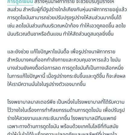
การดูดไขมัน
สร้างหุ่นนาฬิกาทราย จะช่วยปรับรูปร่างให้
สมส่วน สำหรับผู้ที่มีรูปร่างใกล้เคียงกับหุ่นนาฬิกาทรายอยู่แล้ว
การดูดไขมันสามารถช่วยปรับปรุงรูปร่างให้สมส่วนมากขึ้นได้
เช่น ลดไขมันส่วนเกินบริเวณหน้าท้อง ทำให้เอวดูคอดขึ้น ลดไข
มันบริเวณต้นขาหรือต้นแขน ทำให้สัดส่วนดูสมดุลยิ่งขึ้น
และยังช่วย แก้ไขปัญหาไขมันดื้อ เพื่อรูปร่างนาฬิกาทราย
สำหรับบางคนที่ออกกำลังกายและควบคุมอาหารแล้ว ไขมัน
บางส่วนยังคงดื้อต่อการลด การดูดไขมันก็เป็นทางเลือกหนึ่ง
ในการแก้ไขปัญหานี้ เมื่อรูปร่างกระชับขึ้นและดูดีขึ้น ก็จะส่งผล
ให้เรามีความมั่นใจในรูปร่างตัวเองมากขึ้น
โรงพยาบาลมาสเตอร์พีช เป็นหนึ่งในโรงพยาบาลที่ได้รับความ
ไว้วางใจในเรื่องการทำศัลยกรรมด้านการดูดไขมัน เพื่อปรับรูป
ร่างให้สวยงามและกระชับมากขึ้น โรงพยาบาลมีทีมแพทย์
เฉพาะทางด้านการดูดไขมัน พร้อมด้วยเทคโนโลยีที่ทันสมัย
ทำให้มั่นใจได้ในเรื่องความปลอดภัยและผลลัพธ์ที่น่าพอใจ