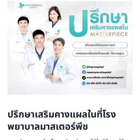
ปรึกษาเสริมคางแผลในที่โรง
พยาบาลมาสเตอร์พีช