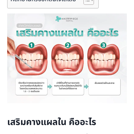
เสริมคางแผลใน คืออะไร