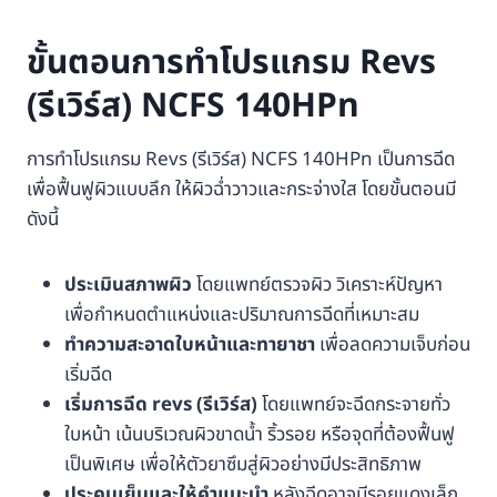
ขั้นตอนการทำโปรแกรม Revs
(รีเวิร์ส) NCFS 140HPn
การทำโปรแกรม Revs (รีเวิร์ส) NCFS 140HPn เป็นการฉีด
เพื่อฟื้นฟูผิวแบบลึก ให้ผิวฉ่ำวาวและกระจ่างใส โดยขั้นตอนมี
ดังนี้
ประเมินสภาพผิว
โดยแพทย์ตรวจผิว วิเคราะห์ปัญหา
เพื่อกำหนดตำแหน่งและปริมาณการฉีดที่เหมาะสม
ทำความสะอาดใบหน้าและทายาชา
เพื่อลดความเจ็บก่อน
เริ่มฉีด
เริ่มการฉีด revs (รีเวิร์ส)
โดยแพทย์จะฉีดกระจายทั่ว
ใบหน้า เน้นบริเวณผิวขาดน้ำ ริ้วรอย หรือจุดที่ต้องฟื้นฟู
เป็นพิเศษ เพื่อให้ตัวยาซึมสู่ผิวอย่างมีประสิทธิภาพ
ประคบเย็นและให้คำแนะนำ
หลังฉีดอาจมีรอยแดงเล็ก