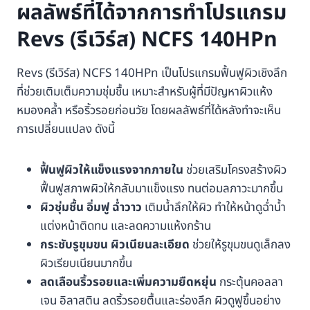
ผลลัพธ์ที่ได้จากการทำโปรแกรม
Revs (รีเวิร์ส) NCFS 140HPn
Revs (รีเวิร์ส) NCFS 140HPn เป็นโปรแกรมฟื้นฟูผิวเชิงลึก
ที่ช่วยเติมเต็มความชุ่มชื้น เหมาะสำหรับผู้ที่มีปัญหาผิวแห้ง
หมองคล้ำ หรือริ้วรอยก่อนวัย โดยผลลัพธ์ที่ได้หลังทำจะเห็น
การเปลี่ยนแปลง ดังนี้
ฟื้นฟูผิวให้แข็งแรงจากภายใน
ช่วยเสริมโครงสร้างผิว
ฟื้นฟูสภาพผิวให้กลับมาแข็งแรง ทนต่อมลภาวะมากขึ้น
ผิวชุ่มชื้น อิ่มฟู ฉ่ำวาว
เติมน้ำลึกให้ผิว ทำให้หน้าดูฉ่ำน้ำ
แต่งหน้าติดทน และลดความแห้งกร้าน
กระชับรูขุมขน ผิวเนียนละเอียด
ช่วยให้รูขุมขนดูเล็กลง
ผิวเรียบเนียนมากขึ้น
ลดเลือนริ้วรอยและเพิ่มความยืดหยุ่น
กระตุ้นคอลลา
เจน อิลาสติน ลดริ้วรอยตื้นและร่องลึก ผิวดูฟูขึ้นอย่าง