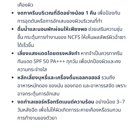
เคืองผิว
งดทาครีมบริเวณที่ฉีดอย่างน้อย 1 คืน
เพื่อป้องกัน
การอุดตันหรือการอักเสบของผิวบริเวณที่ทำ
ดื่มน้ำและนอนพักผ่อนให้เพียงพอ
ช่วยเสริมความชุ่ม
ชื้น กระตุ้นการทำงานของ NCFS ให้เห็นผลลัพธ์ผิวฉ่ำเงา
ได้เร็วขึ้น
เลี่ยงแสงแดดโดยตรงหลังทำ
หากจำเป็นควรทาครีม
กันแดด SPF 50 PA+++ ทุกวัน เพื่อปกป้องผิวและคง
ความกระจ่างใส
หลีกเลี่ยงบุหรี่และเครื่องดื่มแอลกอฮอล์
รวมถึง
อาหารหมักดอง ของมัน ของทอด และอาหารรสจัด เพราะ
อาจกระตุ้นการอักเสบ
งดทำเลเซอร์หรือทรีตเมนต์ความร้อน
อย่างน้อย 3–7
วันหลังฉีด เพื่อไม่ให้ผิวเกิดการระคายเคืองหรือรบกวน
การทำงานของตัวยา