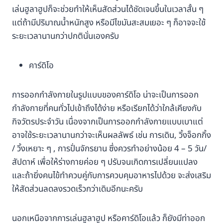
เล่นฮูลาฮูปก็จะช่วยทำให้เห็นสัดส่วนได้ชัดเจนขึ้นในเวลาสั้น ๆ
แต่ถ้ามีปริมาณน้ำหนักสูง หรือมีไขมันสะสมเยอะ ๆ ก็อาจจะใช้
ระยะเวลานานกว่าปกตินั่นเองครับ
คาร์ดิโอ
การออกกำลังกายในรูปแบบของคาร์ดิโอ น่าจะเป็นการออก
กำลังกายที่คนทั่วไปเข้าถึงได้ง่าย หรือเรียกได้ว่าใกล้เคียงกับ
กิจวัตรประจำวัน เนื่องจากเป็นการออกกำลังกายแบบเบาแต่
อาจใช้ระยะเวลานานกว่าจะเห็นผลลัพธ์ เช่น การเดิน, วิ้งจ็อกกิ้ง
/ วิ้งเหยาะ ๆ , การปั่นจักรยาน ซึ่งควรทำอย่างน้อย 4 – 5 วัน/
สัปดาห์ เพื่อให้ร่างกายค่อย ๆ ปรับจนเกิดการเปลี่ยนแปลง
และถ้ายิ่งคนไข้ทำควบคู่กับการควบคุมอาหารไปด้วย จะส่งเสริม
ให้สัดส่วนลดลงรวดเร็วกว่าเดิมอีกนะครับ
นอกเหนือจากการเล่นฮูลาฮูป หรือคาร์ดิโอแล้ว ก็ยังมีท่าออก