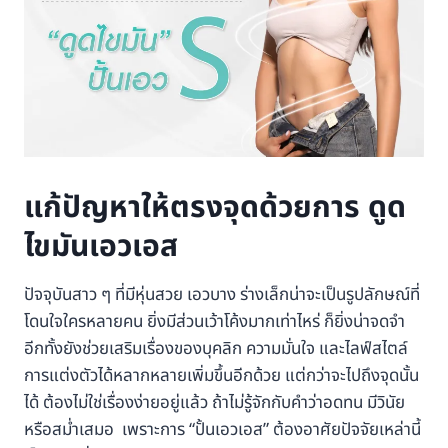
แก้ปัญหาให้ตรงจุดด้วยการ ดูด
ไขมันเอวเอส
ปัจจุบันสาว ๆ ที่มีหุ่นสวย เอวบาง ร่างเล็กน่าจะเป็นรูปลักษณ์ที่
โดนใจใครหลายคน ยิ่งมีส่วนเว้าโค้งมากเท่าไหร่ ก็ยิ่งน่าจดจำ
อีกทั้งยังช่วยเสริมเรื่องของบุคลิก ความมั่นใจ และไลฟ์สไตล์
การแต่งตัวได้หลากหลายเพิ่มขึ้นอีกด้วย แต่กว่าจะไปถึงจุดนั้น
ได้ ต้องไม่ใช่เรื่องง่ายอยู่แล้ว ถ้าไม่รู้จักกับคำว่าอดทน มีวินัย
หรือสม่ำเสมอ เพราะการ “ปั้นเอวเอส” ต้องอาศัยปัจจัยเหล่านี้