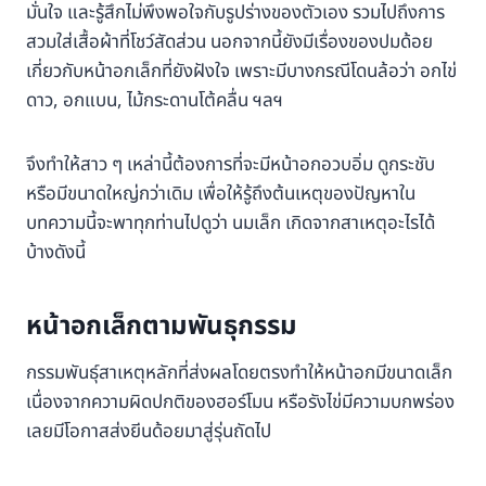
มั่นใจ และรู้สึกไม่พึงพอใจกับรูปร่างของตัวเอง รวมไปถึงการ
สวมใส่เสื้อผ้าที่โชว์สัดส่วน นอกจากนี้ยังมีเรื่องของปมด้อย
เกี่ยวกับหน้าอกเล็กที่ยังฝังใจ เพราะมีบางกรณีโดนล้อว่า อกไข่
ดาว, อกแบน, ไม้กระดานโต้คลื่น ฯลฯ
จึงทำให้สาว ๆ เหล่านี้ต้องการที่จะมีหน้าอกอวบอิ่ม ดูกระชับ
หรือมีขนาดใหญ่กว่าเดิม เพื่อให้รู้ถึงต้นเหตุของปัญหาใน
บทความนี้จะพาทุกท่านไปดูว่า นมเล็ก เกิดจากสาเหตุอะไรได้
บ้างดังนี้
หน้าอกเล็กตามพันธุกรรม
กรรมพันธ์ุสาเหตุหลักที่ส่งผลโดยตรงทำให้หน้าอกมีขนาดเล็ก
เนื่องจากความผิดปกติของฮอร์โมน หรือรังไข่มีความบกพร่อง
เลยมีโอกาสส่งยีนด้อยมาสู่รุ่นถัดไป