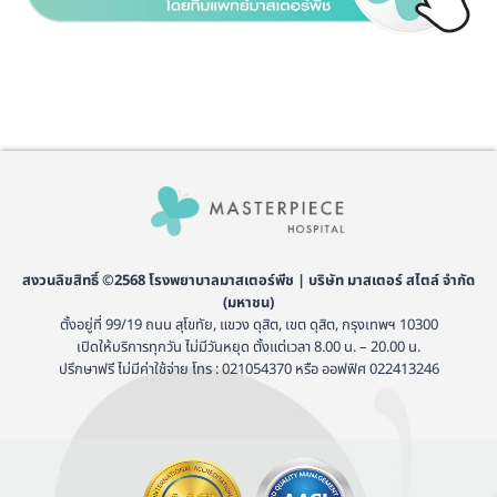
สงวนลิขสิทธิ์ ©2568 โรงพยาบาลมาสเตอร์พีช | บริษัท มาสเตอร์ สไตล์ จำกัด
(มหาชน)
ตั้งอยู่ที่ 99/19 ถนน สุโขทัย, แขวง ดุสิต, เขต ดุสิต, กรุงเทพฯ 10300
เปิดให้บริการทุกวัน ไม่มีวันหยุด ตั้งแต่เวลา 8.00 น. – 20.00 น.
ปรึกษาฟรี ไม่มีค่าใช้จ่าย โทร : 021054370 หรือ ออฟฟิศ 022413246