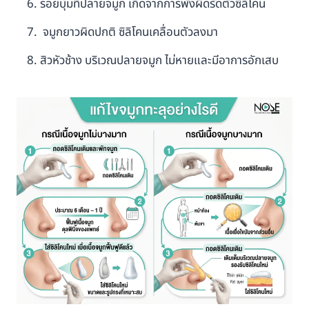
รอยบุ๋มที่ปลายจมูก เกิดจากการพังผืดรัดตัวซิลิโคน
จมูกยาวผิดปกติ ซิลิโคนเคลื่อนตัวลงมา
สิวหัวช้าง บริเวณปลายจมูก ไม่หายและมีอาการอักเสบ