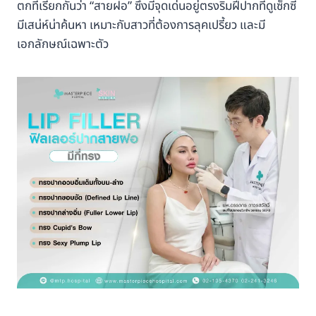
ตกที่เรียกกันว่า “สายฝอ” ซึ่งมีจุดเด่นอยู่ตรงริมฝีปากที่ดูเซ็กซี่
มีเสน่ห์น่าค้นหา เหมาะกับสาวที่ต้องการลุคเปรี้ยว และมี
เอกลักษณ์เฉพาะตัว