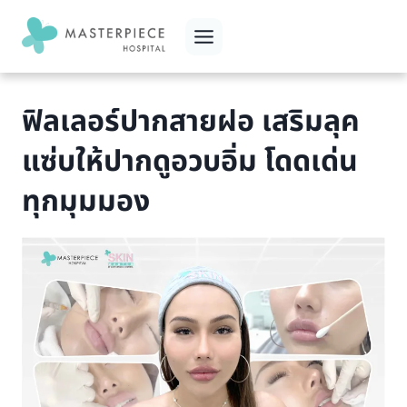
Skip
to
content
ฟิลเลอร์ปากสายฝอ เสริมลุค
แซ่บให้ปากดูอวบอิ่ม โดดเด่น
ทุกมุมมอง