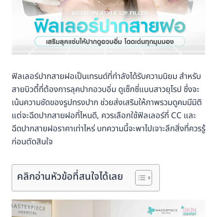
ฟิลเลอร์ปากสายฝอเป็นเทรนด์ที่กำลังได้รับความนิยม สำหรับ
สายบิวตี้ที่ต้องการลุคปากอวบอิ่ม ดูเซ็กซี่แบบสาวยุโรป ซึ่งจะ
เน้นความชัดของรูปทรงปาก ช่วยส่งเสริมให้ภาพรวมดูคมมีมิติ
แต่จะฉีดปากสายฝอที่ไหนดี, ควรเลือกใช้ฟิลเลอร์กี่ CC และ
ฉีดปากสายฝอราคาเท่าไหร่ บทความนี้จะพาไปเจาะลึกสิ่งที่ควรรู้
ก่อนตัดสินใจ
คลิกอ่านหัวข้อที่สนใจได้เลย