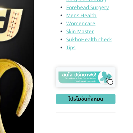
Forehead Surgery
Mens Health
Womencare
Skin Master
SukhoHealth check
Tips
โปรโมชันทั้งหมด