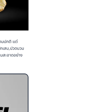
ามปกติ แต่
รอักเสบ,ปวดบวม
วามสะอาดอย่าง